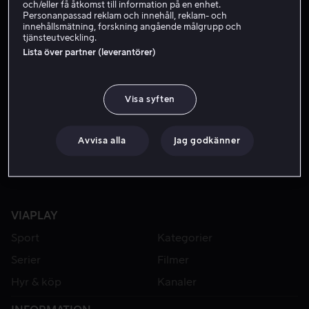
och/eller få åtkomst till information på en enhet.
Personanpassad reklam och innehåll, reklam- och
innehållsmätning, forskning angående målgrupp och
tjänsteutveckling.
Lista över partner (leverantörer)
Visa syften
Från 49 kr
Avvisa alla
Jag godkänner
VIAPLAY
Sport
Kategorier
Serier
Filmer
Hyr & köp
Kanaler