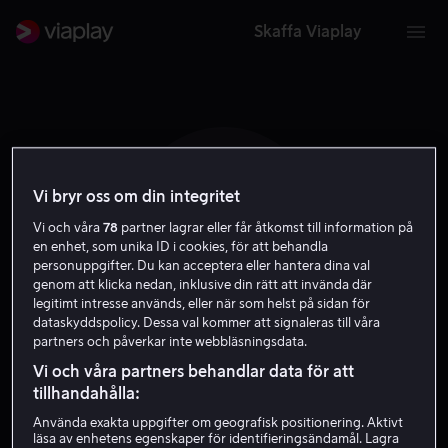
Skaffa Viaplay
Vi bryr oss om din integritet
B C
Vi och våra
78
partner lagrar eller får åtkomst till information på
en enhet, som unika ID i cookies, för att behandla
personuppgifter. Du kan acceptera eller hantera dina val
genom att klicka nedan, inklusive din rätt att invända där
legitimt intresse används, eller när som helst på sidan för
dataskyddspolicy. Dessa val kommer att signaleras till våra
partners och påverkar inte webbläsningsdata.
Billy Cudrup
Vi och våra partners behandlar data för att
tillhandahålla:
Skådespelare
Använda exakta uppgifter om geografisk positionering. Aktivt
läsa av enhetens egenskaper för identifieringsändamål. Lagra