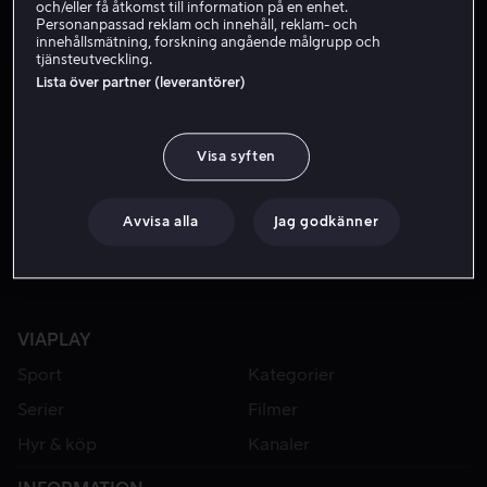
och/eller få åtkomst till information på en enhet.
Personanpassad reklam och innehåll, reklam- och
innehållsmätning, forskning angående målgrupp och
tjänsteutveckling.
Lista över partner (leverantörer)
Visa syften
Från 59 kr
Avvisa alla
Jag godkänner
VIAPLAY
Sport
Kategorier
Serier
Filmer
Hyr & köp
Kanaler