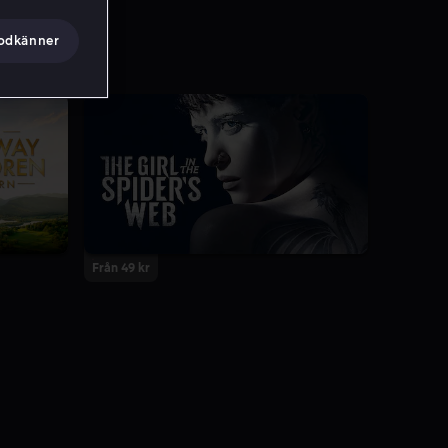
godkänner
Från 49 kr