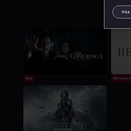
Visa
Rea
Bara hos o