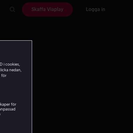
Skaffa Viaplay
Logga in
D i cookies,
licka nedan,
 för
kaper för
nanpassad
h