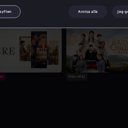
 syften
Avvisa alla
Jag 
ss
Från 49 kr