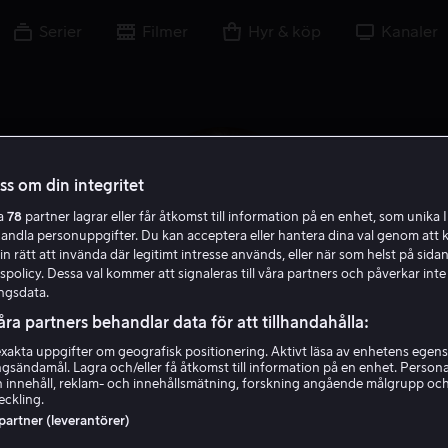
Serier
Filmer
Hyr & köp
Kanaler
oss om din integritet
ra
78
partner lagrar eller får åtkomst till information på en enhet, som unika I
handla personuppgifter. Du kan acceptera eller hantera dina val genom att k
in rätt att invända där legitimt intresse används, eller när som helst på sidan
policy. Dessa val kommer att signaleras till våra partners och påverkar inte
ngsdata.
åra partners behandlar data för att tillhandahålla:
akta uppgifter om geografisk positionering. Aktivt läsa av enhetens egens
Beau Gadsdon
ingsändamål. Lagra och/eller få åtkomst till information på en enhet. Perso
 innehåll, reklam- och innehållsmätning, forskning angående målgrupp oc
eckling.
Skådespelare
 partner (leverantörer)