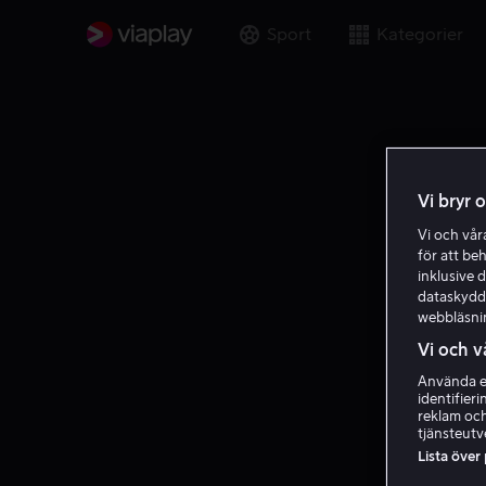
Sport
Kategorier
Vi bryr 
Vi och vå
för att be
inklusive d
dataskydds
webbläsni
Vi och v
Använda ex
identifier
reklam och
tjänsteutv
Lista över