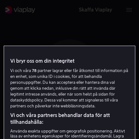
Skaffa Viaplay
Vi bryr oss om din integritet
B R
Vi och våra
78
partner lagrar eller får åtkomst till information på
en enhet, som unika ID i cookies, för att behandla
personuppgifter. Du kan acceptera eller hantera dina val
genom att klicka nedan, inklusive din rätt att invända där
legitimt intresse används, eller när som helst på sidan för
dataskyddspolicy. Dessa val kommer att signaleras till våra
partners och påverkar inte webbläsningsdata.
Baset Rezaei
Vi och våra partners behandlar data för att
tillhandahålla:
Skådespelare
Använda exakta uppgifter om geografisk positionering. Aktivt
läsa av enhetens egenskaper för identifieringsändamål. Lagra