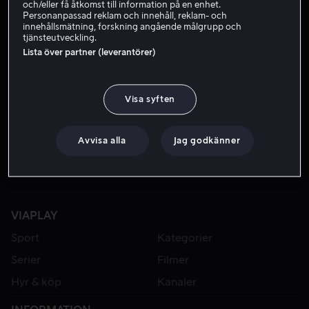
och/eller få åtkomst till information på en enhet.
Personanpassad reklam och innehåll, reklam- och
innehållsmätning, forskning angående målgrupp och
tjänsteutveckling.
Lista över partner (leverantörer)
Visa syften
Från 49 kr
Avvisa alla
Jag godkänner
VIAPLAY
Sport
Kategorier
Serier
Filmer
Hyr & köp
Kanaler