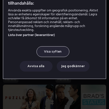
tillhandahålla:
Använda exakta uppgifter om geografisk positionering. Aktivt
läsa av enhetens egenskaper för identifieringsändamål. Lagra
och/eller få åtkomst till information på en enhet.
Personanpassad reklam och innehåll, reklam- och
innehållsmätning, forskning angående målgrupp och
tjänsteutveckling.
Lista över partner (leverantörer)
Rea
Köp 159 kr
Visa syften
Avvisa alla
Jag godkänner
Från 49 kr
Från 59 kr