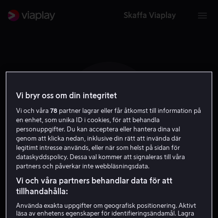
Skaffa Viaplay
Vi bryr oss om din integritet
A J
Vi och våra
78
partner lagrar eller får åtkomst till information på
en enhet, som unika ID i cookies, för att behandla
personuppgifter. Du kan acceptera eller hantera dina val
genom att klicka nedan, inklusive din rätt att invända där
legitimt intresse används, eller när som helst på sidan för
dataskyddspolicy. Dessa val kommer att signaleras till våra
partners och påverkar inte webbläsningsdata.
August Joshi
Vi och våra partners behandlar data för att
tillhandahålla:
Skådespelare
Använda exakta uppgifter om geografisk positionering. Aktivt
läsa av enhetens egenskaper för identifieringsändamål. Lagra