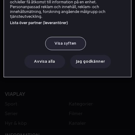
och/eller få åtkomst till information på en enhet.
Personanpassad reklam och innehåll, reklam- och
innehållsmätning, forskning angående målgrupp och
tjänsteutveckling.
Lista över partner (leverantörer)
Visa syften
Från 59 kr
Avvisa alla
Jag godkänner
VIAPLAY
Sport
Kategorier
Serier
Filmer
Hyr & köp
Kanaler