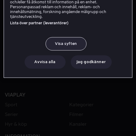
och/eller få åtkomst till information på en enhet.
Personanpassad reklam och innehåll, reklam- och
innehållsmätning, forskning angående målgrupp och
tjänsteutveckling.
Lista över partner (leverantörer)
Visa syften
Bara hos oss
Från 49 kr
Avvisa alla
Jag godkänner
VIAPLAY
Sport
Kategorier
Serier
Filmer
Hyr & köp
Kanaler