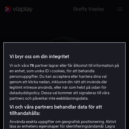
Skaffa Viaplay
Vi bryr oss om din integritet
Vi och våra
78
partner lagrar eller får åtkomst till information på
en enhet, som unika ID i cookies, för att behandla
personuppgifter. Du kan acceptera eller hantera dina val
genom att klicka nedan, inklusive din rätt att invända där
legitimt intresse används, eller när som helst på sidan för
dataskyddspolicy. Dessa val kommer att signaleras till våra
partners och påverkar inte webbläsningsdata.
Artemis Pebdani
Vi och våra partners behandlar data för att
tillhandahålla:
Röst
Gäst
Skådespelare
Använda exakta uppgifter om geografisk positionering. Aktivt
läsa av enhetens egenskaper för identifieringsändamål. Lagra