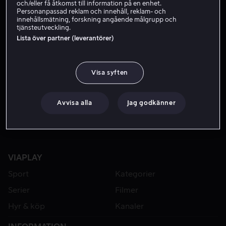
och/eller få åtkomst till information på en enhet.
Personanpassad reklam och innehåll, reklam- och
innehållsmätning, forskning angående målgrupp och
tjänsteutveckling.
Lista över partner (leverantörer)
Visa syften
Från 55 kr
Avvisa alla
Jag godkänner
VIAPLAY
Sport
Kategorier
Serier
Filmer
Hyr & köp
Kanaler