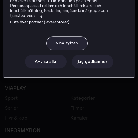
och/eller få åtkomst till information på en enhet.
Personanpassad reklam och innehåll, reklam- och
innehållsmätning, forskning angående målgrupp och
tjänsteutveckling.
Lista över partner (leverantörer)
Visa syften
Avvisa alla
Jag godkänner
VIAPLAY
Sport
Kategorier
Serier
Filmer
Hyr & köp
Kanaler
INFORMATION