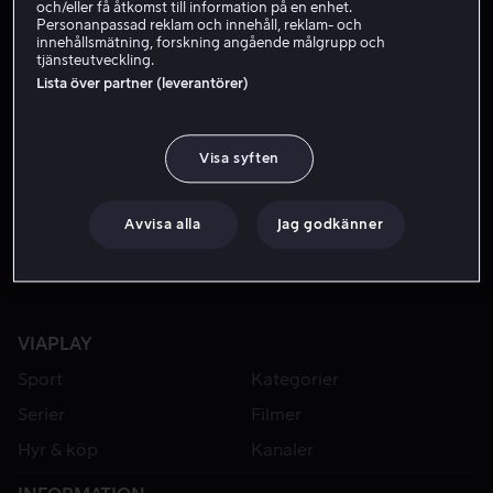
och/eller få åtkomst till information på en enhet.
Personanpassad reklam och innehåll, reklam- och
innehållsmätning, forskning angående målgrupp och
tjänsteutveckling.
Lista över partner (leverantörer)
Visa syften
Från 49 kr
Avvisa alla
Jag godkänner
VIAPLAY
Sport
Kategorier
Serier
Filmer
Hyr & köp
Kanaler