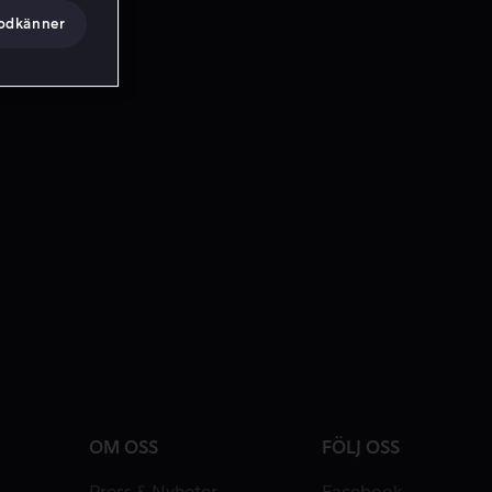
godkänner
OM OSS
FÖLJ OSS