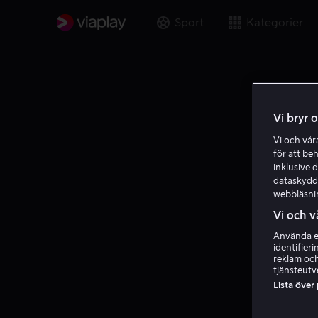
Sport
Kategorier
Vi bryr 
Vi och vå
för att be
inklusive d
dataskydds
webbläsni
Vi och v
Använda ex
identifier
reklam och
tjänsteutv
Lista över