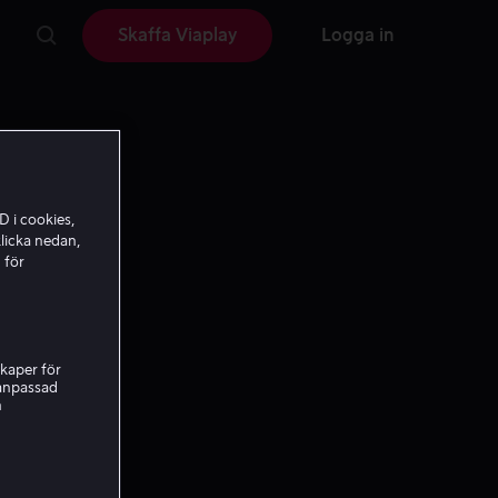
Skaffa Viaplay
Logga in
D i cookies,
licka nedan,
 för
kaper för
nanpassad
h