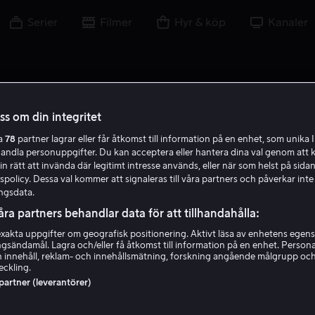
Serier
Filmer
Hyr & köp
Kanaler
oss om din integritet
ra
78
partner lagrar eller får åtkomst till information på en enhet, som unika I
handla personuppgifter. Du kan acceptera eller hantera dina val genom att k
in rätt att invända där legitimt intresse används, eller när som helst på sidan
policy. Dessa val kommer att signaleras till våra partners och påverkar inte
ngsdata.
åra partners behandlar data för att tillhandahålla:
akta uppgifter om geografisk positionering. Aktivt läsa av enhetens egens
ingsändamål. Lagra och/eller få åtkomst till information på en enhet. Perso
Angela Winkler
 innehåll, reklam- och innehållsmätning, forskning angående målgrupp oc
eckling.
 partner (leverantörer)
Skådespelare