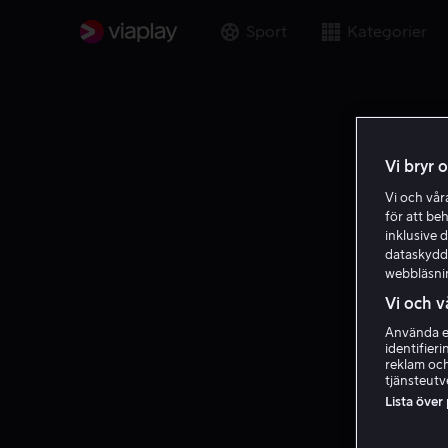
Sport
Kategorier
Vi bryr 
Vi och vå
för att be
inklusive d
dataskydds
webbläsni
Vi och v
Använda ex
identifier
reklam och
tjänsteutv
Lista över