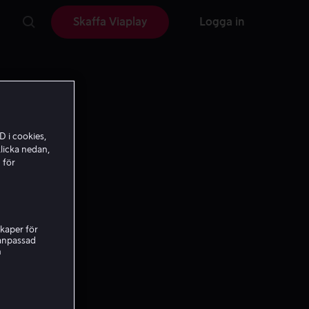
Skaffa Viaplay
Logga in
D i cookies,
licka nedan,
 för
kaper för
nanpassad
h