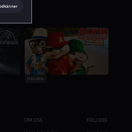
godkänner
Från 49 kr
OM OSS
FÖLJ OSS