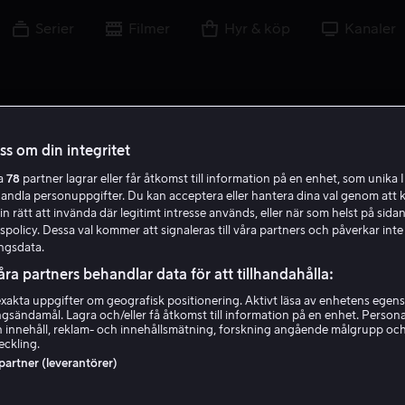
Serier
Filmer
Hyr & köp
Kanaler
oss om din integritet
ra
78
partner lagrar eller får åtkomst till information på en enhet, som unika I
handla personuppgifter. Du kan acceptera eller hantera dina val genom att k
in rätt att invända där legitimt intresse används, eller när som helst på sidan
policy. Dessa val kommer att signaleras till våra partners och påverkar inte
ngsdata.
åra partners behandlar data för att tillhandahålla:
akta uppgifter om geografisk positionering. Aktivt läsa av enhetens egens
ingsändamål. Lagra och/eller få åtkomst till information på en enhet. Perso
Andy Buckley
 innehåll, reklam- och innehållsmätning, forskning angående målgrupp oc
eckling.
 partner (leverantörer)
Skådespelare
Gäst