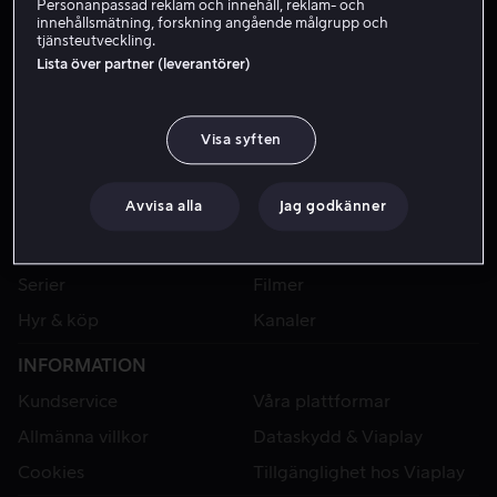
Personanpassad reklam och innehåll, reklam- och
innehållsmätning, forskning angående målgrupp och
tjänsteutveckling.
Lista över partner (leverantörer)
Visa syften
Avvisa alla
Jag godkänner
VIAPLAY
Sport
Kategorier
Serier
Filmer
Hyr & köp
Kanaler
INFORMATION
Kundservice
Våra plattformar
Allmänna villkor
Dataskydd & Viaplay
Cookies
Tillgänglighet hos Viaplay