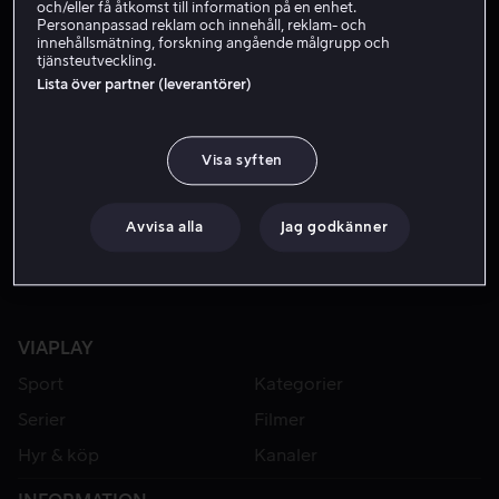
och/eller få åtkomst till information på en enhet.
Personanpassad reklam och innehåll, reklam- och
innehållsmätning, forskning angående målgrupp och
tjänsteutveckling.
Lista över partner (leverantörer)
Visa syften
Från 49 kr
Avvisa alla
Jag godkänner
VIAPLAY
Sport
Kategorier
Serier
Filmer
Hyr & köp
Kanaler