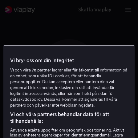
Skaffa Viaplay
Vi bryr oss om din integritet
A G
Vi och våra
78
partner lagrar eller får åtkomst till information på
en enhet, som unika ID i cookies, för att behandla
personuppgifter. Du kan acceptera eller hantera dina val
genom att klicka nedan, inklusive din rätt att invända där
legitimt intresse används, eller när som helst på sidan för
dataskyddspolicy. Dessa val kommer att signaleras till våra
partners och påverkar inte webbläsningsdata.
Andre Gabriello
Vi och våra partners behandlar data för att
tillhandahålla:
Skådespelare
Använda exakta uppgifter om geografisk positionering. Aktivt
läsa av enhetens egenskaper för identifieringsändamål. Lagra