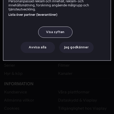
Personanpassad reklam och innehåll, reklam- och
innehållsmätning, forskning angående målgrupp och
tjänsteutveckling.
Lista över partner (leverantörer)
Visa syften
Avvisa alla
Jag godkänner
VIAPLAY
Sport
Kategorier
Serier
Filmer
Hyr & köp
Kanaler
INFORMATION
Kundservice
Våra plattformar
Allmänna villkor
Dataskydd & Viaplay
Cookies
Tillgänglighet hos Viaplay