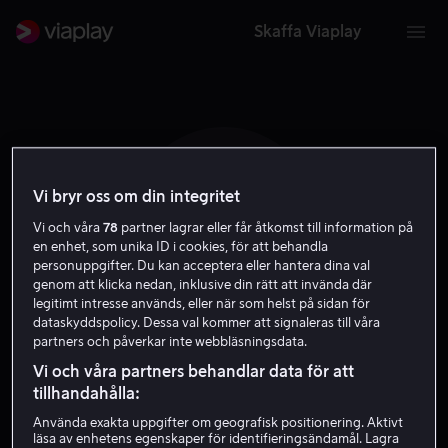
Skaffa Viaplay
Vi bryr oss om din integritet
A S
Vi och våra
78
partner lagrar eller får åtkomst till information på
en enhet, som unika ID i cookies, för att behandla
personuppgifter. Du kan acceptera eller hantera dina val
genom att klicka nedan, inklusive din rätt att invända där
legitimt intresse används, eller när som helst på sidan för
dataskyddspolicy. Dessa val kommer att signaleras till våra
partners och påverkar inte webbläsningsdata.
Amanda Sharp
Vi och våra partners behandlar data för att
tillhandahålla:
Regissör
Använda exakta uppgifter om geografisk positionering. Aktivt
läsa av enhetens egenskaper för identifieringsändamål. Lagra