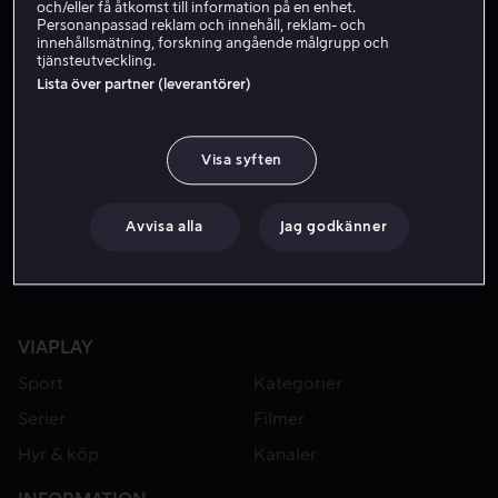
och/eller få åtkomst till information på en enhet.
Personanpassad reklam och innehåll, reklam- och
innehållsmätning, forskning angående målgrupp och
tjänsteutveckling.
Lista över partner (leverantörer)
Visa syften
Köp 99 kr
Avvisa alla
Jag godkänner
VIAPLAY
Sport
Kategorier
Serier
Filmer
Hyr & köp
Kanaler