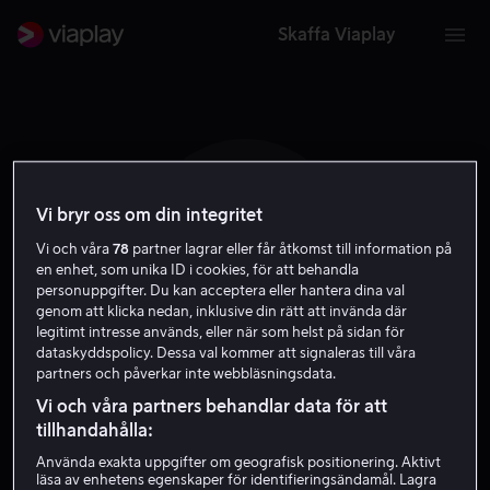
Skaffa Viaplay
Vi bryr oss om din integritet
A B
Vi och våra
78
partner lagrar eller får åtkomst till information på
en enhet, som unika ID i cookies, för att behandla
personuppgifter. Du kan acceptera eller hantera dina val
genom att klicka nedan, inklusive din rätt att invända där
legitimt intresse används, eller när som helst på sidan för
dataskyddspolicy. Dessa val kommer att signaleras till våra
partners och påverkar inte webbläsningsdata.
Amanda Boyle
Vi och våra partners behandlar data för att
tillhandahålla:
Skådespelare
Använda exakta uppgifter om geografisk positionering. Aktivt
läsa av enhetens egenskaper för identifieringsändamål. Lagra