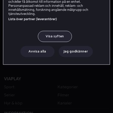
och/eller få åtkomst till information på en enhet.
Personanpassad reklam och innehåll, reklam- och
innehållsmätning, forskning angående målgrupp och
tjänsteutveckling.
Lista över partner (leverantörer)
Visa syften
Från 49 kr
Avvisa alla
Jag godkänner
VIAPLAY
Sport
Kategorier
Serier
Filmer
Hyr & köp
Kanaler