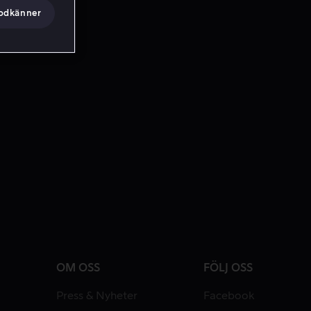
godkänner
OM OSS
FÖLJ OSS
Press & Nyheter
Facebook