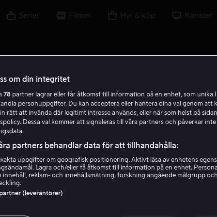
Serier
Filmer
Hyr & köp
Kanaler
oss om din integritet
ra
78
partner lagrar eller får åtkomst till information på en enhet, som unika I
handla personuppgifter. Du kan acceptera eller hantera dina val genom att k
in rätt att invända där legitimt intresse används, eller när som helst på sidan
policy. Dessa val kommer att signaleras till våra partners och påverkar inte
ngsdata.
åra partners behandlar data för att tillhandahålla:
akta uppgifter om geografisk positionering. Aktivt läsa av enhetens egens
ingsändamål. Lagra och/eller få åtkomst till information på en enhet. Perso
Allan Harmon
 innehåll, reklam- och innehållsmätning, forskning angående målgrupp oc
eckling.
 partner (leverantörer)
Regissör