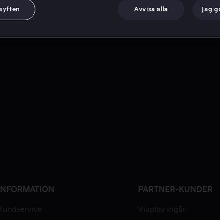
 syften
Avvisa alla
Jag 
INFORMATION
PARTNER-KUNDER
Kundservice
Viaplay ingår