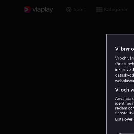
Sport
Kategorier
Vi bryr 
Vi och vå
för att be
inklusive d
dataskydds
webbläsni
Vi och v
Använda ex
identifier
reklam och
tjänsteutv
Lista över