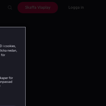
Skaffa Viaplay
Logga in
D i cookies,
licka nedan,
 för
kaper för
nanpassad
h