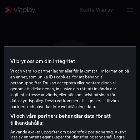
Skaffa Viaplay
Vi bryr oss om din integritet
A C
Vi och våra
78
partner lagrar eller får åtkomst till information på
en enhet, som unika ID i cookies, för att behandla
personuppgifter. Du kan acceptera eller hantera dina val
genom att klicka nedan, inklusive din rätt att invända där
legitimt intresse används, eller när som helst på sidan för
dataskyddspolicy. Dessa val kommer att signaleras till våra
partners och påverkar inte webbläsningsdata.
Aline Charles
Vi och våra partners behandlar data för att
tillhandahålla:
Skådespelare
Använda exakta uppgifter om geografisk positionering. Aktivt
läsa av enhetens egenskaper för identifieringsändamål. Lagra