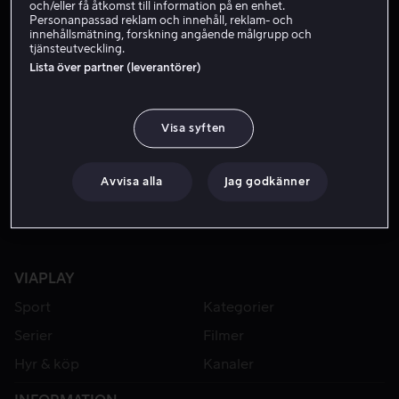
och/eller få åtkomst till information på en enhet.
Personanpassad reklam och innehåll, reklam- och
innehållsmätning, forskning angående målgrupp och
tjänsteutveckling.
Lista över partner (leverantörer)
Visa syften
Hyr 49 kr
Avvisa alla
Jag godkänner
VIAPLAY
Sport
Kategorier
Serier
Filmer
Hyr & köp
Kanaler