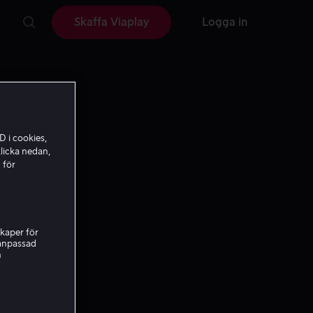
Skaffa Viaplay
Logga in
D i cookies,
licka nedan,
 för
kaper för
nanpassad
h