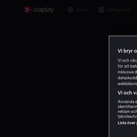
Sport
Kategorier
Vi bryr 
Vi och vå
för att be
inklusive d
dataskydds
webbläsni
Vi och v
Använda ex
identifier
reklam och
tjänsteutv
Lista över