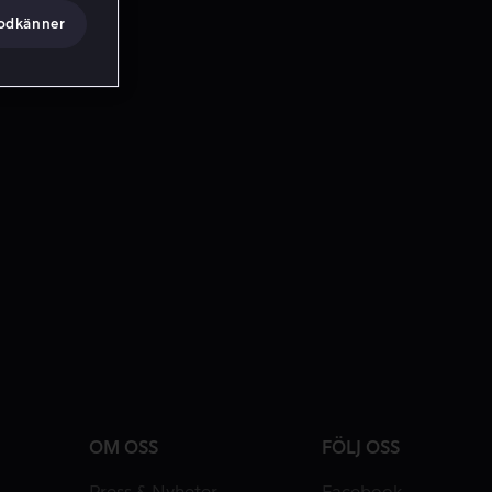
godkänner
OM OSS
FÖLJ OSS