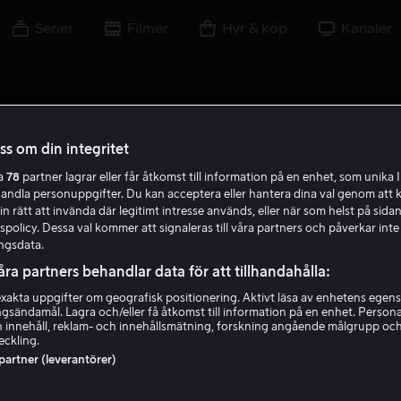
Serier
Filmer
Hyr & köp
Kanaler
oss om din integritet
ra
78
partner lagrar eller får åtkomst till information på en enhet, som unika I
A J
handla personuppgifter. Du kan acceptera eller hantera dina val genom att k
in rätt att invända där legitimt intresse används, eller när som helst på sidan
policy. Dessa val kommer att signaleras till våra partners och påverkar inte
ngsdata.
åra partners behandlar data för att tillhandahålla:
akta uppgifter om geografisk positionering. Aktivt läsa av enhetens egens
ingsändamål. Lagra och/eller få åtkomst till information på en enhet. Perso
Alicja Jaworski
 innehåll, reklam- och innehållsmätning, forskning angående målgrupp oc
eckling.
 partner (leverantörer)
Regissör