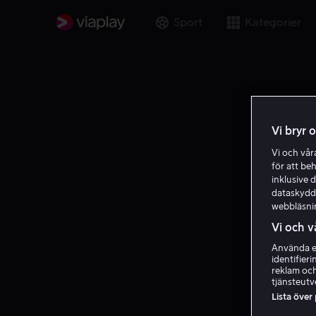
Sport
Kategorier
Vi bryr 
Vi och vå
för att be
inklusive d
dataskydds
webbläsni
Vi och v
Använda ex
identifier
reklam och
tjänsteutv
Lista över