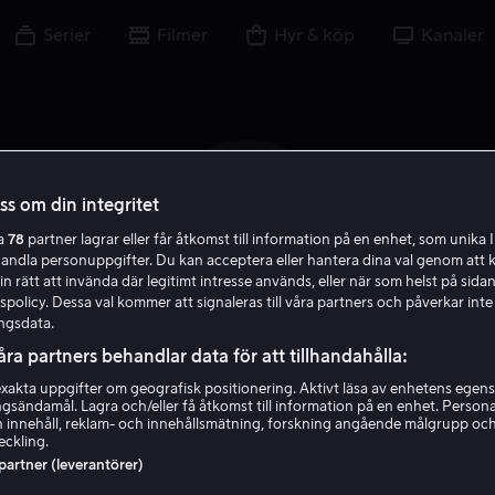
Serier
Filmer
Hyr & köp
Kanaler
oss om din integritet
A G
ra
78
partner lagrar eller får åtkomst till information på en enhet, som unika I
handla personuppgifter. Du kan acceptera eller hantera dina val genom att k
in rätt att invända där legitimt intresse används, eller när som helst på sidan
policy. Dessa val kommer att signaleras till våra partners och påverkar inte
ngsdata.
åra partners behandlar data för att tillhandahålla:
akta uppgifter om geografisk positionering. Aktivt läsa av enhetens egens
Alexandra Gjerpen
ingsändamål. Lagra och/eller få åtkomst till information på en enhet. Perso
 innehåll, reklam- och innehållsmätning, forskning angående målgrupp oc
eckling.
Röst
Skådespelare
 partner (leverantörer)