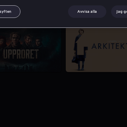
 syften
Avvisa alla
Jag 
7.0
1 Säsong