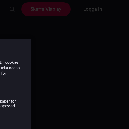
Skaffa Viaplay
Logga in
D i cookies,
licka nedan,
 för
kaper för
nanpassad
h