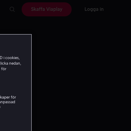
Skaffa Viaplay
Logga in
D i cookies,
licka nedan,
 för
kaper för
nanpassad
h