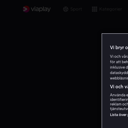
Sport
Kategorier
Vi bryr 
Vi och vå
för att be
inklusive d
dataskydds
webbläsni
Vi och v
Använda ex
identifier
reklam och
tjänsteutv
Lista över