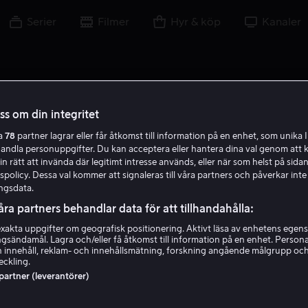
Serier
Filmer
Hyr & köp
Kanaler
oss om din integritet
ra
78
partner lagrar eller får åtkomst till information på en enhet, som unika I
A L
handla personuppgifter. Du kan acceptera eller hantera dina val genom att k
in rätt att invända där legitimt intresse används, eller när som helst på sidan
policy. Dessa val kommer att signaleras till våra partners och påverkar inte
ngsdata.
åra partners behandlar data för att tillhandahålla:
akta uppgifter om geografisk positionering. Aktivt läsa av enhetens egens
ingsändamål. Lagra och/eller få åtkomst till information på en enhet. Perso
Alexander Larsson
 innehåll, reklam- och innehållsmätning, forskning angående målgrupp oc
eckling.
 partner (leverantörer)
Skådespelare