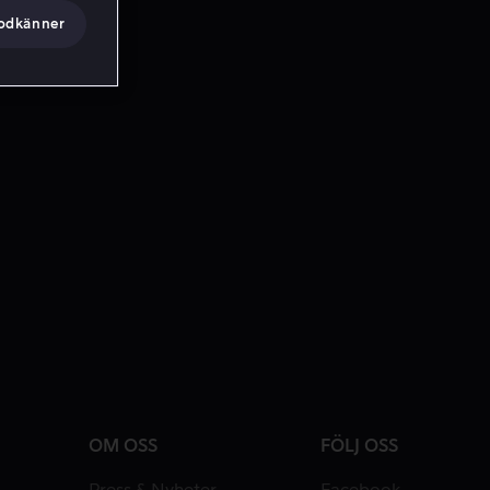
godkänner
OM OSS
FÖLJ OSS