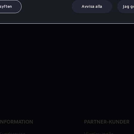
 syften
Avvisa alla
Jag 
INFORMATION
PARTNER-KUNDER