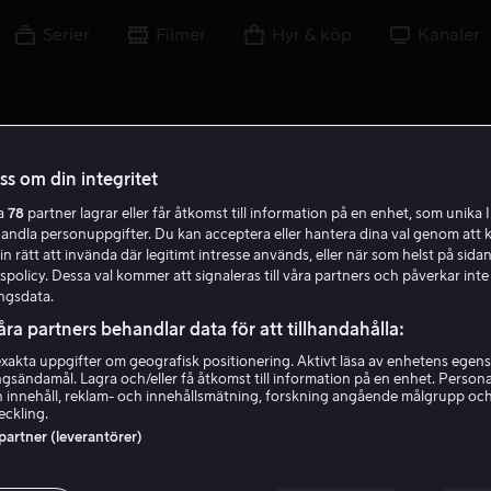
Serier
Filmer
Hyr & köp
Kanaler
oss om din integritet
ra
78
partner lagrar eller får åtkomst till information på en enhet, som unika I
handla personuppgifter. Du kan acceptera eller hantera dina val genom att k
A O
in rätt att invända där legitimt intresse används, eller när som helst på sidan
policy. Dessa val kommer att signaleras till våra partners och påverkar inte
ngsdata.
åra partners behandlar data för att tillhandahålla:
akta uppgifter om geografisk positionering. Aktivt läsa av enhetens egens
ingsändamål. Lagra och/eller få åtkomst till information på en enhet. Perso
Alex Oxlade-Chamberlai
 innehåll, reklam- och innehållsmätning, forskning angående målgrupp oc
eckling.
 partner (leverantörer)
Själv