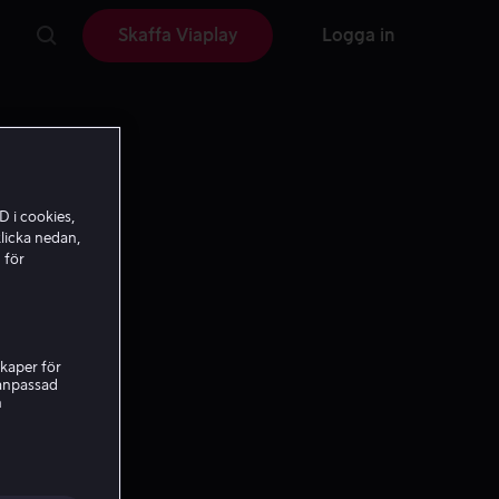
Skaffa Viaplay
Logga in
D i cookies,
licka nedan,
 för
kaper för
nanpassad
n
h