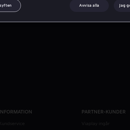
 syften
Avvisa alla
Jag 
INFORMATION
PARTNER-KUNDER
Kundservice
Viaplay ingår