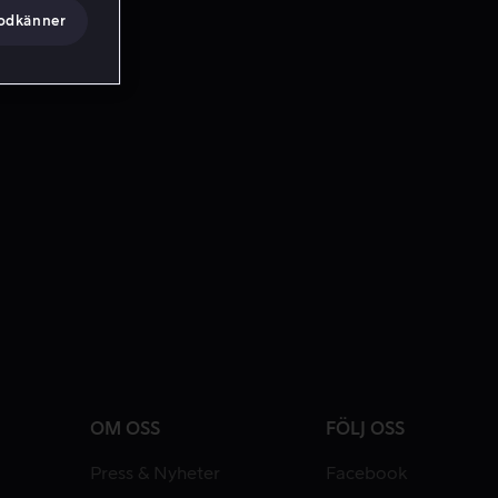
godkänner
OM OSS
FÖLJ OSS
Press & Nyheter
Facebook