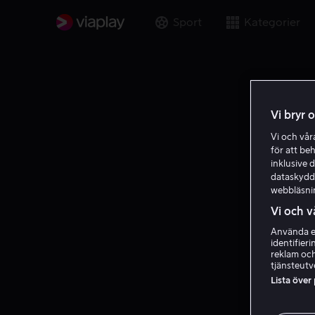
Sport
Kategorier
Vi bryr 
Vi och vå
för att be
inklusive d
dataskydds
webbläsni
Vi och v
Använda ex
identifier
reklam och
tjänsteutv
Lista över