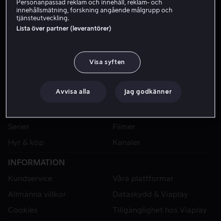
Personanpassad reklam och innehåll, reklam- och
innehållsmätning, forskning angående målgrupp och
tjänsteutveckling.
Lista över partner (leverantörer)
Visa syften
Avvisa alla
Jag godkänner
VIAPLAY
Sport
Kategorier
Serier
Filmer
Hyr & köp
Kanaler
INFORMATION
Kundservice
Våra plattformar
Allmänna villkor
Dataskydd & Viaplay
Cookies
Tillgänglighet hos Viaplay