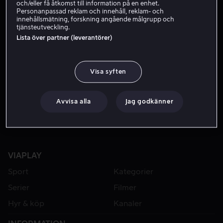
och/eller få åtkomst till information på en enhet.
Personanpassad reklam och innehåll, reklam- och
innehållsmätning, forskning angående målgrupp och
tjänsteutveckling.
Lista över partner (leverantörer)
Visa syften
Från 49 kr
Från 49 kr
Avvisa alla
Jag godkänner
VIAPLAY
Sport
Kategorier
Serier
Filmer
Hyr & köp
Kanaler