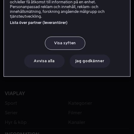
och/eller få åtkomst till information på en enhet.
Personanpassad reklam och innehåll, reklam- och
innehållsmätning, forskning angående målgrupp och
tjänsteutveckling.
Lista över partner (leverantörer)
Visa syften
Från 49 kr
Avvisa alla
Jag godkänner
VIAPLAY
Sport
Kategorier
Serier
Filmer
Hyr & köp
Kanaler