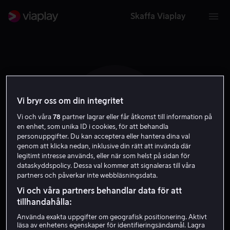
Skaffa Viaplay
Vi bryr oss om din integritet
A P
Vi och våra
78
partner lagrar eller får åtkomst till information på
en enhet, som unika ID i cookies, för att behandla
personuppgifter. Du kan acceptera eller hantera dina val
genom att klicka nedan, inklusive din rätt att invända där
legitimt intresse används, eller när som helst på sidan för
dataskyddspolicy. Dessa val kommer att signaleras till våra
partners och påverkar inte webbläsningsdata.
Afonso Pacheco
Vi och våra partners behandlar data för att
tillhandahålla:
Skådespelare
Använda exakta uppgifter om geografisk positionering. Aktivt
läsa av enhetens egenskaper för identifieringsändamål. Lagra