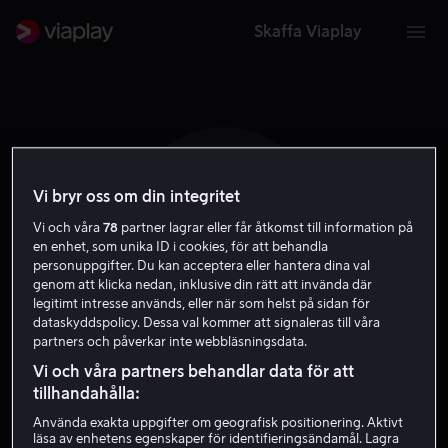
Skaffa Viaplay
Vi bryr oss om din integritet
A G
Vi och våra
78
partner lagrar eller får åtkomst till information på
en enhet, som unika ID i cookies, för att behandla
personuppgifter. Du kan acceptera eller hantera dina val
genom att klicka nedan, inklusive din rätt att invända där
legitimt intresse används, eller när som helst på sidan för
dataskyddspolicy. Dessa val kommer att signaleras till våra
partners och påverkar inte webbläsningsdata.
Adam Gnegne
Vi och våra partners behandlar data för att
tillhandahålla:
Skådespelare
Använda exakta uppgifter om geografisk positionering. Aktivt
läsa av enhetens egenskaper för identifieringsändamål. Lagra