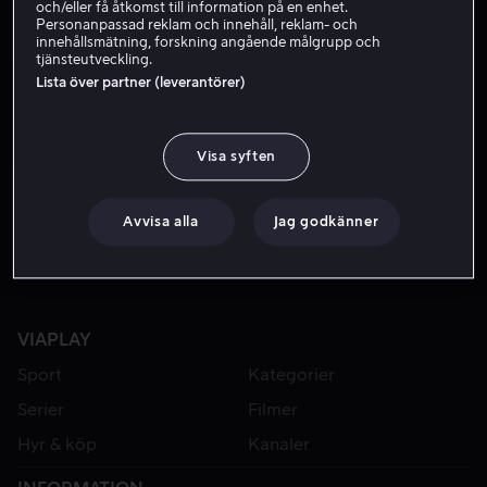
och/eller få åtkomst till information på en enhet.
Personanpassad reklam och innehåll, reklam- och
innehållsmätning, forskning angående målgrupp och
tjänsteutveckling.
Lista över partner (leverantörer)
Visa syften
Från 39 kr
Avvisa alla
Jag godkänner
VIAPLAY
Sport
Kategorier
Serier
Filmer
Hyr & köp
Kanaler