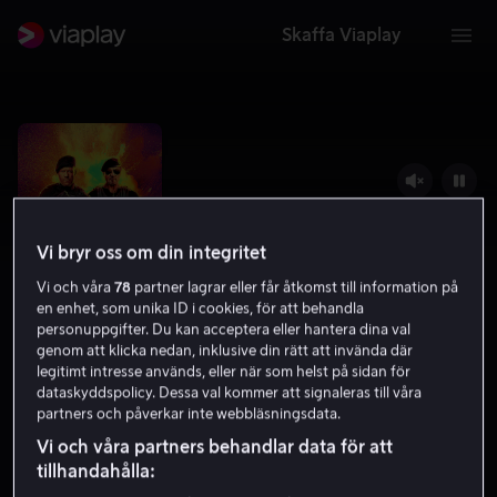
Skaffa Viaplay
Vi bryr oss om din integritet
Vi och våra
78
partner lagrar eller får åtkomst till information på
en enhet, som unika ID i cookies, för att behandla
personuppgifter. Du kan acceptera eller hantera dina val
genom att klicka nedan, inklusive din rätt att invända där
legitimt intresse används, eller när som helst på sidan för
The Expendables 4
dataskyddspolicy. Dessa val kommer att signaleras till våra
partners och påverkar inte webbläsningsdata.
4.8
Action
Äventyr
2023
1 h 38 min
15 år
Vi och våra partners behandlar data för att
HD
tillhandahålla: