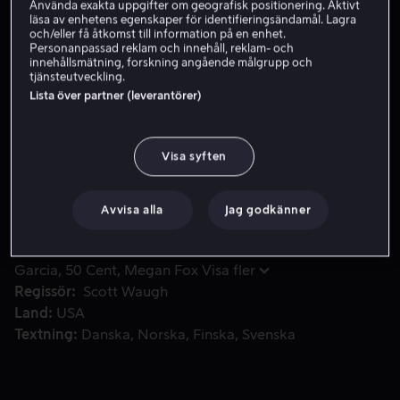
Använda exakta uppgifter om geografisk positionering. Aktivt
läsa av enhetens egenskaper för identifieringsändamål. Lagra
Skaffa Viaplay
och/eller få åtkomst till information på en enhet.
Personanpassad reklam och innehåll, reklam- och
Se trailer
innehållsmätning, forskning angående målgrupp och
tjänsteutveckling.
Lista över partner (leverantörer)
Elitlegosoldaterna återförenas. The Expendables är teamet 
Elitlegosoldaterna återförenas. The Expendables är
teamet som tillkallas när inga andra alternativ återstår.
Visa syften
Men nya medlemmar med nya stilar och taktiker
kommer ge "nytt blod" en helt ny innebörd.
Avvisa alla
Jag godkänner
Medverkande
Jason Statham
Sylvester Stallone
Andy
Garcia
50 Cent
Megan Fox
Visa fler
Regissör
Scott Waugh
Land
USA
Textning
Danska
Norska
Finska
Svenska