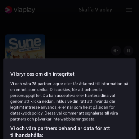
Skaffa Viaplay
Vi bryr oss om din integritet
Vi och våra
78
partner lagrar eller får åtkomst till information på
en enhet, som unika ID i cookies, för att behandla
personuppgifter. Du kan acceptera eller hantera dina val
genom att klicka nedan, inklusive din rätt att invända där
legitimt intresse används, eller när som helst på sidan för
Sune - Uppdrag: Midsommar
dataskyddspolicy. Dessa val kommer att signaleras till våra
partners och påverkar inte webbläsningsdata.
5.0
Komedi
Familjefilm
2021
1 h 21 min
Barntillåten
Vi och våra partners behandlar data för att
tillhandahålla:
HD