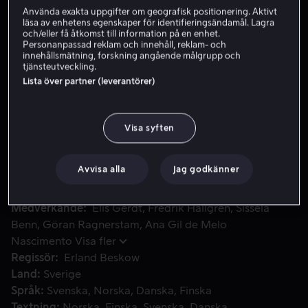
Använda exakta uppgifter om geografisk positionering. Aktivt
läsa av enhetens egenskaper för identifieringsändamål. Lagra
och/eller få åtkomst till information på en enhet.
Skaffa Viaplay
Personanpassad reklam och innehåll, reklam- och
innehållsmätning, forskning angående målgrupp och
Se trailer
tjänsteutveckling.
Lista över partner (leverantörer)
Sunes familj ska fira midsommar tillsammans med Sophies f
Sunes familj ska fira midsommar tillsammans med
Visa syften
Sophies familj. Men precis innan de åker gör Sophie slut
med Sune. Nu måste han fixa en riktigt romantisk
midsommarafton så han kan vinna tillbaka henne!
Avvisa alla
Jag godkänner
Medverkande
Elis Gerdt
Fredrik Hallgren
Sissela
Benn
Göran Ragnerstam
Ana Gil de Melo
Nascimento
Visa fler
Regissör
Erland Beskow
Land
Sverige
Språk
Svenska
Norska
Danska
Finska
Textning
Norska
Finska
Svenska
Danska