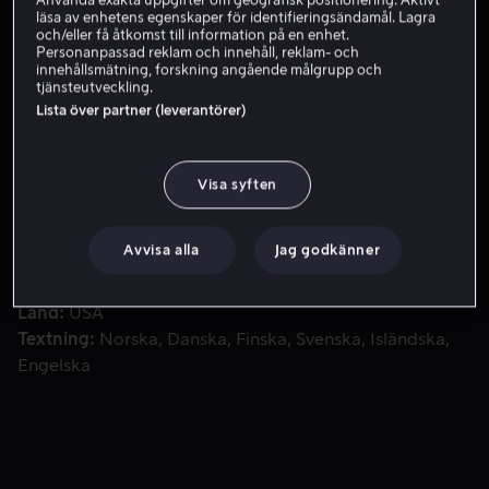
Använda exakta uppgifter om geografisk positionering. Aktivt
läsa av enhetens egenskaper för identifieringsändamål. Lagra
Skaffa Viaplay
och/eller få åtkomst till information på en enhet.
Personanpassad reklam och innehåll, reklam- och
innehållsmätning, forskning angående målgrupp och
tjänsteutveckling.
Lista över partner (leverantörer)
Snövit är den enda i landet som är vackrare än den ondskefu
Snövit är den enda i landet som är vackrare än den
ondskefulla drottningen. Detta är oacceptabelt och
drottningen planerar att gör allt för att förgöra Snövit.
Visa syften
Medverkande
Kristen Stewart
Chris Hemsworth
Sam
Avvisa alla
Jag godkänner
Claflin
Charlize Theron
Ian McShane
Visa fler
Regissör
Rupert Sanders
Land
USA
Textning
Norska
Danska
Finska
Svenska
Isländska
Engelska