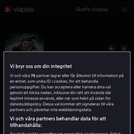
Skaffa Viaplay
Vi bryr oss om din integritet
Vi och våra
78
partner lagrar eller får åtkomst till information på
en enhet, som unika ID i cookies, för att behandla
personuppgifter. Du kan acceptera eller hantera dina val
genom att klicka nedan, inklusive din rätt att invända där
legitimt intresse används, eller när som helst på sidan för
dataskyddspolicy. Dessa val kommer att signaleras till våra
Snow White and the Huntsman
partners och påverkar inte webbläsningsdata.
6.1
Drama
Action
2012
2 h 1 min
11 år
Vi och våra partners behandlar data för att
HD
tillhandahålla: