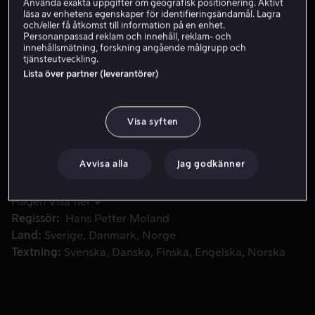
Använda exakta uppgifter om geografisk positionering. Aktivt
läsa av enhetens egenskaper för identifieringsändamål. Lagra
Skaffa Viaplay
och/eller få åtkomst till information på en enhet.
Personanpassad reklam och innehåll, reklam- och
innehållsmätning, forskning angående målgrupp och
tjänsteutveckling.
Lista över partner (leverantörer)
Året är 1999. Trond är 67 år gammal och har flyttat till e
Året är 1999. Trond är 67 år gammal och har flyttat till
en ensligt belägen liten gård. En kväll möter han lite
oväntat en granne, en man som han lärde känna
Visa syften
sommaren 1948.
Avvisa alla
Jag godkänner
Medverkande
Stellan Skarsgård
Tobias
Santelmann
Danica Curcic
Sjur Vatne Brean
Pål Sverre
Hagen
Visa fler
Regissör
Hans Petter Moland
Land
Sverige
Danmark
Norge
Textning
Svenska
Danska
Finska
Engelska
Norska