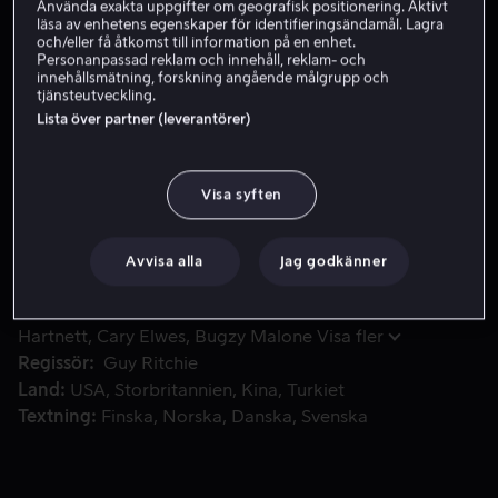
Använda exakta uppgifter om geografisk positionering. Aktivt
läsa av enhetens egenskaper för identifieringsändamål. Lagra
Skaffa Viaplay
och/eller få åtkomst till information på en enhet.
Personanpassad reklam och innehåll, reklam- och
Se trailer
innehållsmätning, forskning angående målgrupp och
tjänsteutveckling.
Lista över partner (leverantörer)
Spionen Orson Fortune får i uppdrag att sätta stopp för 
Spionen Orson Fortune får i uppdrag att sätta stopp för
försäljningen av en ny dödlig vapenteknologi, som leds
Visa syften
av miljardären och vapenmäklaren Greg Simmonds.
Fortune hamnar motvilligt i samma team som några av
Avvisa alla
Jag godkänner
världens bästa agenter. Tillsammans rekryterar de
Hollywoods största filmstjärna, Danny Francesco, som
Medverkande
Jason Statham
Aubrey Plaza
Josh
hjälper dem på deras hemliga uppdrag för att rädda
Hartnett
Cary Elwes
Bugzy Malone
Visa fler
världen.
Regissör
Guy Ritchie
Land
USA
Storbritannien
Kina
Turkiet
Textning
Finska
Norska
Danska
Svenska