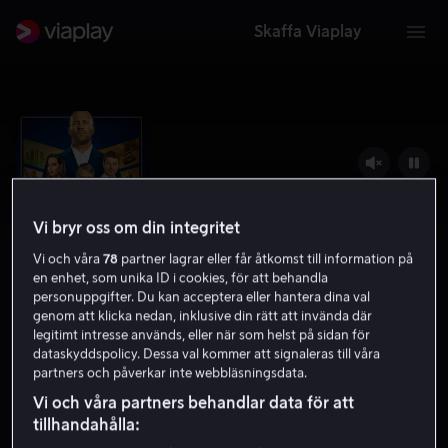
Skaffa Viaplay
Vi bryr oss om din integritet
Vi och våra
78
partner lagrar eller får åtkomst till information på
en enhet, som unika ID i cookies, för att behandla
personuppgifter. Du kan acceptera eller hantera dina val
genom att klicka nedan, inklusive din rätt att invända där
legitimt intresse används, eller när som helst på sidan för
Operation Fortune: Ruse de Guerre
dataskyddspolicy. Dessa val kommer att signaleras till våra
partners och påverkar inte webbläsningsdata.
6.3
Thriller
Action
2023
1 h 49 min
15 år
Vi och våra partners behandlar data för att
HD
tillhandahålla: