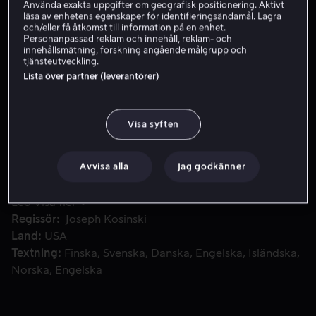
Använda exakta uppgifter om geografisk positionering. Aktivt
läsa av enhetens egenskaper för identifieringsändamål. Lagra
Skaffa Viaplay
och/eller få åtkomst till information på en enhet.
Personanpassad reklam och innehåll, reklam- och
innehållsmätning, forskning angående målgrupp och
tjänsteutveckling.
Lista över partner (leverantörer)
I en avlägsen framtid där jorden inte längre är sig lik är
I en avlägsen framtid där jorden inte längre är sig lik är
Jack Harper en av de sista robotreparatörerna på
planeten. Jacks värld vänds upp och ner när han räddar
Visa syften
en vacker främling vars rymdskepp har kraschat på
planeten.
Avvisa alla
Jag godkänner
Medverkande
Tom Cruise
Andrea Riseborough
Olga
Kurylenko
Nikolaj Coster-Waldau
Melissa
Leo
Visa fler
Regissör
Joseph Kosinski
Land
USA
Textning
Finska
Svenska
Danska
Engelska
Isländska
Norska
Engelska