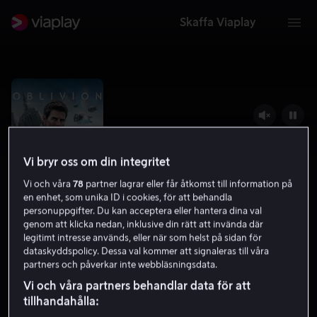
Skaffa Viaplay
Vi bryr oss om din integritet
Vi och våra
78
partner lagrar eller får åtkomst till information på
en enhet, som unika ID i cookies, för att behandla
personuppgifter. Du kan acceptera eller hantera dina val
genom att klicka nedan, inklusive din rätt att invända där
legitimt intresse används, eller när som helst på sidan för
Oblivion
dataskyddspolicy. Dessa val kommer att signaleras till våra
partners och påverkar inte webbläsningsdata.
7.0
Drama
Action
2013
1 h 59 min
11 år
Vi och våra partners behandlar data för att
HD
tillhandahålla: