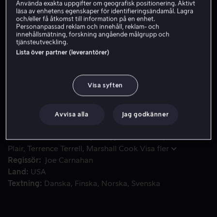
Använda exakta uppgifter om geografisk positionering. Aktivt
läsa av enhetens egenskaper för identifieringsändamål. Lagra
Skaffa Viaplay
och/eller få åtkomst till information på en enhet.
Personanpassad reklam och innehåll, reklam- och
innehållsmätning, forskning angående målgrupp och
Se trailer
tjänsteutveckling.
Lista över partner (leverantörer)
Bästa vännerna Nick och Will samt NFL-spelarna Marquis och
Bästa vännerna Nick och Will samt NFL-spelarna
Visa syften
Marquis och Corey ger sig ut på fisketur i mexikanska
golfen utanför Floridas kust. När de försöker lossa ett
fastnat ankare inför en storm kapsejsar båten och
Avvisa alla
Jag godkänner
slungar ut dem i det iskalla vattnet.
Medverkande
Zachary Levi
Josh Duhamel
Quentin
Plair
Terrence Terrell
Marshall Cook
Visa fler
Regissör
Joe Carnahan
Land
USA
Textning
Danska
Finska
Norska
Svenska