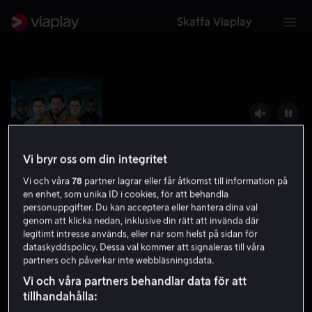
Skaffa Viaplay
Vi bryr oss om din integritet
Vi och våra
78
partner lagrar eller får åtkomst till information på
en enhet, som unika ID i cookies, för att behandla
personuppgifter. Du kan acceptera eller hantera dina val
genom att klicka nedan, inklusive din rätt att invända där
legitimt intresse används, eller när som helst på sidan för
Not Without Hope
dataskyddspolicy. Dessa val kommer att signaleras till våra
partners och påverkar inte webbläsningsdata.
5.4
Drama
Thriller
2025
1 h 55 min
15 år
Vi och våra partners behandlar data för att
HD
tillhandahålla: