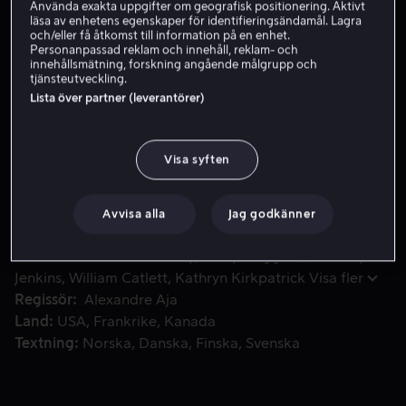
Använda exakta uppgifter om geografisk positionering. Aktivt
läsa av enhetens egenskaper för identifieringsändamål. Lagra
Skaffa Viaplay
och/eller få åtkomst till information på en enhet.
Personanpassad reklam och innehåll, reklam- och
innehållsmätning, forskning angående målgrupp och
Se trailer
tjänsteutveckling.
Lista över partner (leverantörer)
När ondskan sprider sig blir en mammas hem och hennes sön
När ondskan sprider sig blir en mammas hem och
Visa syften
hennes söner deras enda tillflykt. Med rep bundna runt
sig lovar de att aldrig släppa taget, men när en av
sönerna börjar ifrågasätta hotet utanför, utmanas deras
Avvisa alla
Jag godkänner
band och kampen för överlevnad börjar.
Medverkande
Halle Berry
Percy Daggs IV
Anthony B.
Jenkins
William Catlett
Kathryn Kirkpatrick
Visa fler
Regissör
Alexandre Aja
Land
USA
Frankrike
Kanada
Textning
Norska
Danska
Finska
Svenska