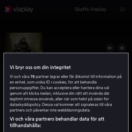
Skaffa Viaplay
Vi bryr oss om din integritet
Vi och våra
78
partner lagrar eller får åtkomst till information på
en enhet, som unika ID i cookies, för att behandla
personuppgifter. Du kan acceptera eller hantera dina val
genom att klicka nedan, inklusive din rätt att invända där
legitimt intresse används, eller när som helst på sidan för
Never Let Go
dataskyddspolicy. Dessa val kommer att signaleras till våra
partners och påverkar inte webbläsningsdata.
5.4
Thriller
Skräck
2024
1 h 37 min
15 år
Vi och våra partners behandlar data för att
UHD
tillhandahålla: