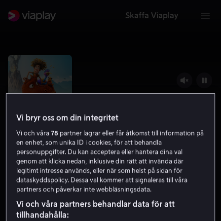
Skaffa Viaplay
Vi bryr oss om din integritet
Vi och våra
78
partner lagrar eller får åtkomst till information på
en enhet, som unika ID i cookies, för att behandla
personuppgifter. Du kan acceptera eller hantera dina val
genom att klicka nedan, inklusive din rätt att invända där
legitimt intresse används, eller när som helst på sidan för
Maracuda
dataskyddspolicy. Dessa val kommer att signaleras till våra
partners och påverkar inte webbläsningsdata.
5.7
Familjefilm
Animation
2025
1 h 25 min
7 år
Vi och våra partners behandlar data för att
tillhandahålla:
HD