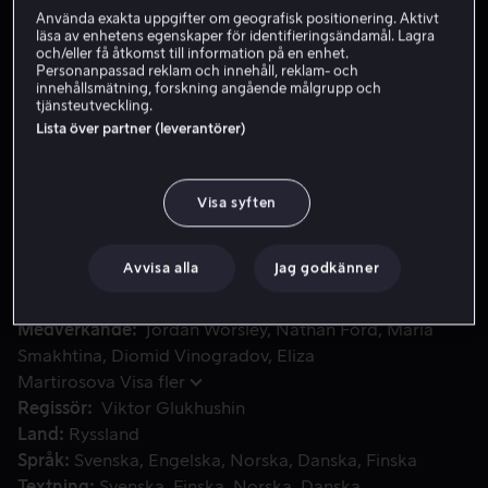
Använda exakta uppgifter om geografisk positionering. Aktivt
läsa av enhetens egenskaper för identifieringsändamål. Lagra
och/eller få åtkomst till information på en enhet.
Skaffa Viaplay
Personanpassad reklam och innehåll, reklam- och
innehållsmätning, forskning angående målgrupp och
Se trailer
tjänsteutveckling.
Lista över partner (leverantörer)
Maracuda är son till sin stams ledare, och kämpar för att le
Maracuda är son till sin stams ledare, och kämpar för att
Visa syften
leva upp till hans förväntningar. När han beger sig in i en
mystisk skog för att bevisa sitt värde möter han den
magiska fågeln Tink, och tillsammans ger de sig ut på
Avvisa alla
Jag godkänner
otroliga äventyr.
Medverkande
Jordan Worsley
Nathan Ford
Maria
Smakhtina
Diomid Vinogradov
Eliza
Martirosova
Visa fler
Regissör
Viktor Glukhushin
Land
Ryssland
Språk
Svenska
Engelska
Norska
Danska
Finska
Textning
Svenska
Finska
Norska
Danska