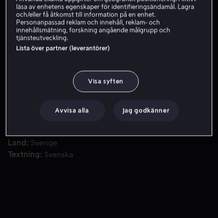
läsa av enhetens egenskaper för identifieringsändamål. Lagra
och/eller få åtkomst till information på en enhet.
Personanpassad reklam och innehåll, reklam- och
Skaffa Viaplay
innehållsmätning, forskning angående målgrupp och
tjänsteutveckling.
Lista över partner (leverantörer)
I en specialgjord dokumentär beger sig Peter Jihde ut i 
I en specialgjord dokumentär beger sig Peter Jihde ut i
Norden för att möta personer som lever med diabetes
Visa syften
mitt under en pågående pandemi.
Avvisa alla
Jag godkänner
Medverkande
Pontus Andersson
Peter Jihde
Regissör
Pontus Andersson
Land
Sverige
Textning
Svenska