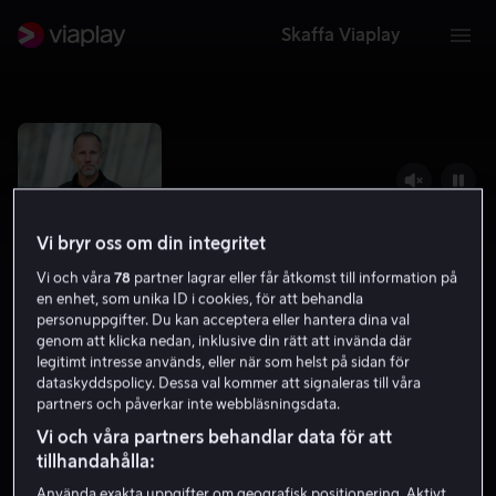
Skaffa Viaplay
Vi bryr oss om din integritet
Vi och våra
78
partner lagrar eller får åtkomst till information på
en enhet, som unika ID i cookies, för att behandla
personuppgifter. Du kan acceptera eller hantera dina val
genom att klicka nedan, inklusive din rätt att invända där
legitimt intresse används, eller när som helst på sidan för
dataskyddspolicy. Dessa val kommer att signaleras till våra
Leva utan att dö – pandemin med
partners och påverkar inte webbläsningsdata.
diabetes
Vi och våra partners behandlar data för att
tillhandahålla:
Dokumentärfilm
2020
1 h 4 min
Barntillåten
HD
Använda exakta uppgifter om geografisk positionering. Aktivt