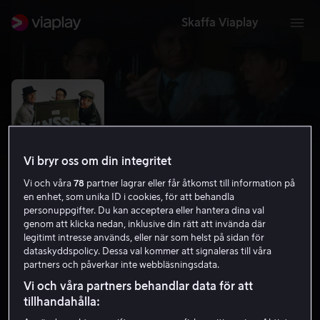
Skaffa Viaplay
Vi bryr oss om din integritet
Vi och våra
78
partner lagrar eller får åtkomst till information på
en enhet, som unika ID i cookies, för att behandla
personuppgifter. Du kan acceptera eller hantera dina val
genom att klicka nedan, inklusive din rätt att invända där
legitimt intresse används, eller när som helst på sidan för
Jönssonligan & Dynamit-Harry
dataskyddspolicy. Dessa val kommer att signaleras till våra
partners och påverkar inte webbläsningsdata.
6.2
Komedi
Kriminaldrama
1982
1 h 41 min
Vi och våra partners behandlar data för att
7 år
tillhandahålla:
HD