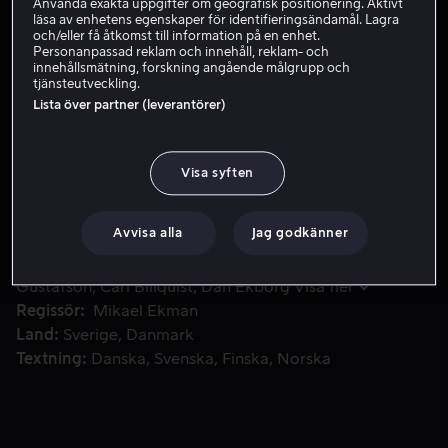
Använda exakta uppgifter om geografisk positionering. Aktivt
läsa av enhetens egenskaper för identifieringsändamål. Lagra
och/eller få åtkomst till information på en enhet.
Personanpassad reklam och innehåll, reklam- och
Skaffa Viaplay
innehållsmätning, forskning angående målgrupp och
tjänsteutveckling.
Lista över partner (leverantörer)
Mästerhjärnan Sickan har i vanlig ordning en plan för den 
Mästerhjärnan Sickan har i vanlig ordning en plan för
den perfekta kuppen. Sickan, Vanheden och Rocky ska
Visa syften
bryta sig in hos gangsterbossen Wall-Enberg. Till hjälp
tar Jönssonligan Dynamit-Harry.
Avvisa alla
Jag godkänner
Medverkande
Gösta Ekman
Ulf Brunnberg
Björn
Gustafson
Carl Billquist
Dan Ekborg
Visa fler
Regissör
Mikael Ekman
Land
Sverige
Danmark
Textning
Danska
Svenska
Finska
Norska