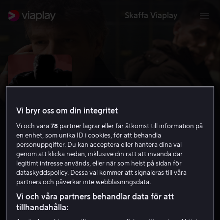
Skaffa Viaplay
Vi bryr oss om din integritet
Vi och våra
78
partner lagrar eller får åtkomst till information på
en enhet, som unika ID i cookies, för att behandla
personuppgifter. Du kan acceptera eller hantera dina val
genom att klicka nedan, inklusive din rätt att invända där
legitimt intresse används, eller när som helst på sidan för
Johan Falk 3: National Target
dataskyddspolicy. Dessa val kommer att signaleras till våra
partners och påverkar inte webbläsningsdata.
6.6
Thriller
Action
2009
1 h 34 min
15 år
Vi och våra partners behandlar data för att
HD
tillhandahålla: