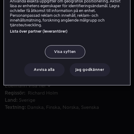
Använda exakta uppgifter om geografisk positionering. Aktivt
läsa av enhetens egenskaper för identifieringsändamål. Lagra
Skaffa Viaplay
och/eller få åtkomst till information på en enhet.
Personanpassad reklam och innehåll, reklam- och
innehållsmätning, forskning angående målgrupp och
tjänsteutveckling.
Lista över partner (leverantörer)
Johan Falk och hans kollegor vid Göteborgspolisens elitst
Johan Falk och hans kollegor vid Göteborgspolisens
elitstyrka GSI är mitt uppe i en operation mot estnisk
amfetamin när de plötsligt inser att de har att göra med
Visa syften
en mytomspunnen rysk maffialedare som bara är känd
som Mr K.
Avvisa alla
Jag godkänner
Medverkande
Joel Kinnaman
Jakob
Eklund
Anastasios Soulis
Jacqueline Ramel
Samuli
Edelmann
Visa fler
Regissör
Richard Holm
Land
Sverige
Textning
Danska
Finska
Norska
Svenska