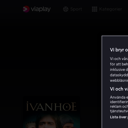
Sport
Kategorier
Vi bryr 
Vi och vå
för att be
inklusive d
dataskydds
webbläsni
Vi och v
Använda ex
identifier
reklam och
tjänsteutv
Lista över