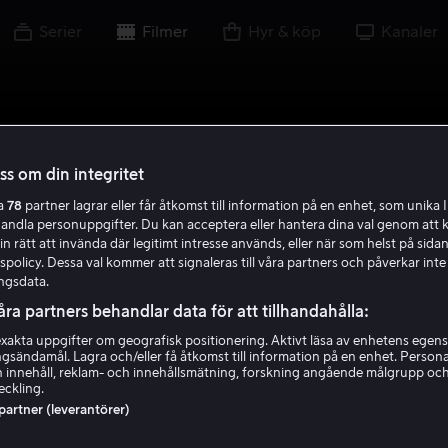
Serier
Filmer
Hyr & köp
Kanaler
oss om din integritet
ra
78
partner lagrar eller får åtkomst till information på en enhet, som unika I
handla personuppgifter. Du kan acceptera eller hantera dina val genom att k
in rätt att invända där legitimt intresse används, eller när som helst på sidan
policy. Dessa val kommer att signaleras till våra partners och påverkar inte
ngsdata.
åra partners behandlar data för att tillhandahålla:
akta uppgifter om geografisk positionering. Aktivt läsa av enhetens egens
ingsändamål. Lagra och/eller få åtkomst till information på en enhet. Perso
 innehåll, reklam- och innehållsmätning, forskning angående målgrupp oc
eckling.
 partner (leverantörer)