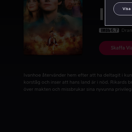
Iva
Visa
6.7
Dra
Skaffa Vi
Ivanhoe återvänder hem efter att ha deltagit i kun
Ivanhoe återvänder hem efter att ha deltagit i ku
korståg och inser att hans land är i nöd. Rikards b
över makten och missbrukar sina nyvunna privilegi