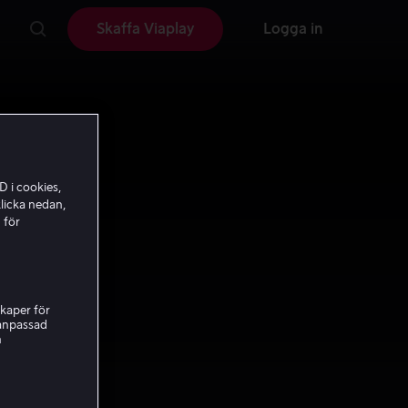
Skaffa Viaplay
Logga in
D i cookies,
licka nedan,
 för
kaper för
nanpassad
h