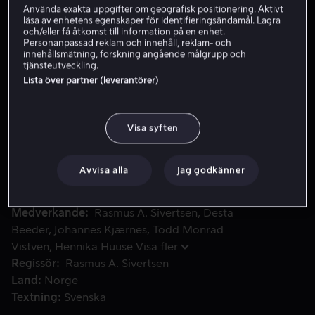
Använda exakta uppgifter om geografisk positionering. Aktivt
läsa av enhetens egenskaper för identifieringsändamål. Lagra
och/eller få åtkomst till information på en enhet.
Skaffa Viaplay
Personanpassad reklam och innehåll, reklam- och
innehållsmätning, forskning angående målgrupp och
tjänsteutveckling.
Se trailer
Lista över partner (leverantörer)
Hedvig har krympt pappas superhjältedräkt, och nu kan han
Hedvig har krympt pappas superhjältedräkt, och nu kan
Visa syften
han inte längre vara stans Superlejon. Typiskt! Hedvig,
som är ganska klumpig och mest gillar att spela spel.
Avvisa alla
Jag godkänner
Men när pappa väljer den starka och suveräna kusin
Adrian som ny superhjälte, MÅSTE bara Hedvig ta upp
kampen.
Medverkande
Rasmus A. Sivertsen
Desta
Beeder
Johannes Kjærnes
Todd Monrad
Vistven
Hennika Huuse
Visa fler
Regissör
Rasmus A. Sivertsen
Land
Norge
Textning
Svenska