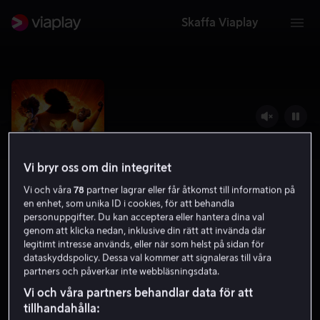
Skaffa Viaplay
Vi bryr oss om din integritet
Vi och våra
78
partner lagrar eller får åtkomst till information på
en enhet, som unika ID i cookies, för att behandla
personuppgifter. Du kan acceptera eller hantera dina val
genom att klicka nedan, inklusive din rätt att invända där
legitimt intresse används, eller när som helst på sidan för
Helt super
dataskyddspolicy. Dessa val kommer att signaleras till våra
partners och påverkar inte webbläsningsdata.
5.2
Familjefilm
Barnfilm
2022
1 h 13 min
Vi och våra partners behandlar data för att
7 år
tillhandahålla:
HD