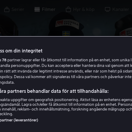
Serier
Filmer
Hyr & köp
Kanaler
oss om din integritet
ra
78
partner lagrar eller får åtkomst till information på en enhet, som unika I
handla personuppgifter. Du kan acceptera eller hantera dina val genom att k
in rätt att invända där legitimt intresse används, eller när som helst på sidan
policy. Dessa val kommer att signaleras till våra partners och påverkar inte
ngsdata.
åra partners behandlar data för att tillhandahålla:
akta uppgifter om geografisk positionering. Aktivt läsa av enhetens egens
ingsändamål. Lagra och/eller få åtkomst till information på en enhet. Perso
 innehåll, reklam- och innehållsmätning, forskning angående målgrupp oc
eckling.
 partner (leverantörer)
ddrömmar - De ly