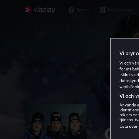
Sport
Kategorier
Vi bryr 
Vi och vå
för att be
inklusive d
dataskydds
webbläsni
Vi och v
Använda ex
identifier
reklam och
tjänsteutv
Lista över
Gul