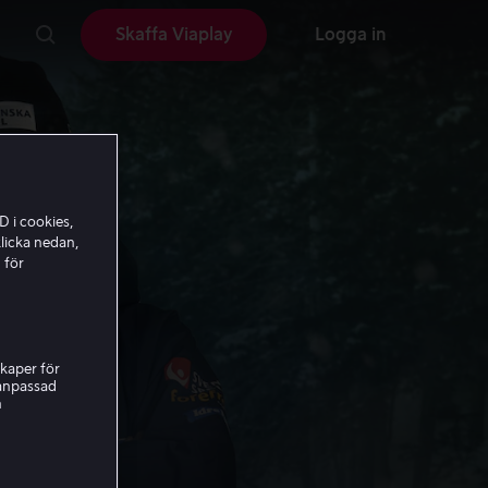
Skaffa Viaplay
Logga in
D i cookies,
licka nedan,
 för
kaper för
nanpassad
h
fter