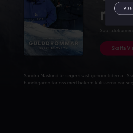
Visa
mot
Sportdokumen
Skaffa Vi
Sandra Näslund är segerrikast genom tiderna i Ski
Sandra Näslund är segerrikast genom tiderna i Ski
hundägaren tar oss med bakom kulisserna när sege