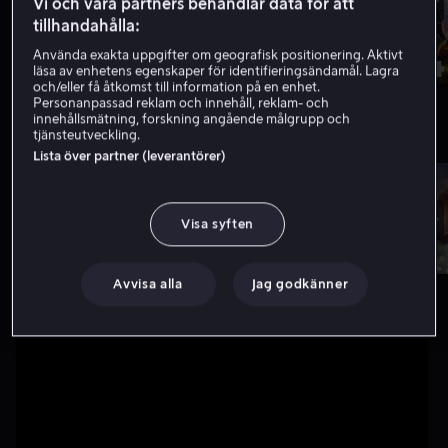
Vi och våra partners behandlar data för att
tillhandahålla:
1
2
3
4
Använda exakta uppgifter om geografisk positionering. Aktivt
läsa av enhetens egenskaper för identifieringsändamål. Lagra
och/eller få åtkomst till information på en enhet.
Nytt hos oss
Bara hos oss
Bara hos oss
Personanpassad reklam och innehåll, reklam- och
innehållsmätning, forskning angående målgrupp och
tjänsteutveckling.
Nytt hos oss
Visa fler
Lista över partner (leverantörer)
Visa syften
Avvisa alla
Jag godkänner