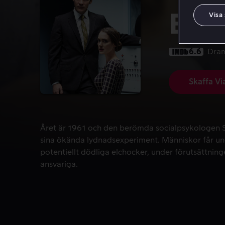
Exp
Visa
6.6
Dra
Skaffa Vi
Året är 1961 och den berömda socialpsykologen Sta
Året är 1961 och den berömda socialpsykologen 
sina ökända lydnadsexperiment. Människor får un
potentiellt dödliga elchocker, under förutsättninge
ansvariga.