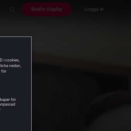
Skaffa Viaplay
Logga in
D i cookies,
licka nedan,
 för
kaper för
nanpassad
h