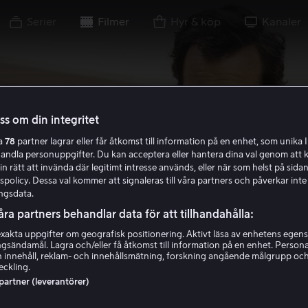
Serier
Filmer
Hyr & köp
Kanaler
oss om din integritet
ra
78
partner lagrar eller får åtkomst till information på en enhet, som unika I
handla personuppgifter. Du kan acceptera eller hantera dina val genom att k
in rätt att invända där legitimt intresse används, eller när som helst på sidan
policy. Dessa val kommer att signaleras till våra partners och påverkar inte
ngsdata.
åra partners behandlar data för att tillhandahålla:
akta uppgifter om geografisk positionering. Aktivt läsa av enhetens egens
ingsändamål. Lagra och/eller få åtkomst till information på en enhet. Perso
 innehåll, reklam- och innehållsmätning, forskning angående målgrupp oc
eckling.
 partner (leverantörer)