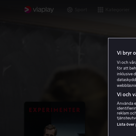
Sport
Kategorier
Vi bryr 
Vi och vå
för att be
inklusive d
dataskydds
webbläsni
Vi och v
Använda ex
identifier
reklam och
tjänsteutv
Lista över