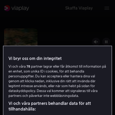
Skaffa Viaplay
Vi bryr oss om din integritet
Vi och våra
78
partner lagrar eller får åtkomst till information på
en enhet, som unika ID i cookies, för att behandla
personuppgifter. Du kan acceptera eller hantera dina val
genom att klicka nedan, inklusive din rätt att invända där
legitimt intresse används, eller när som helst på sidan för
En runda till
dataskyddspolicy. Dessa val kommer att signaleras till våra
partners och påverkar inte webbläsningsdata.
7.7
Drama
Komedi
2020
1 h 51 min
11 år
Vi och våra partners behandlar data för att
HD
tillhandahålla: