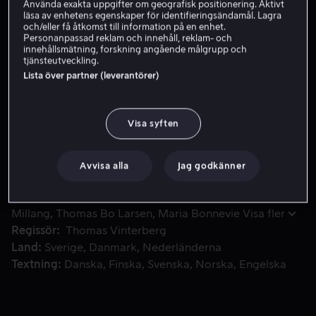
Använda exakta uppgifter om geografisk positionering. Aktivt
läsa av enhetens egenskaper för identifieringsändamål. Lagra
Skaffa Viaplay
och/eller få åtkomst till information på en enhet.
Personanpassad reklam och innehåll, reklam- och
Se trailer
innehållsmätning, forskning angående målgrupp och
tjänsteutveckling.
Lista över partner (leverantörer)
Fyra gymnasielärare bestämmer sig för att testa en teori om
Fyra gymnasielärare bestämmer sig för att testa en teori
om att människor föds med en halv promille för lite.
Visa syften
Teorin är att alkohol i blodet öppnar sinnet för
omvärlden och ökar kreativiteten.
Avvisa alla
Jag godkänner
Medverkande
Mads Mikkelsen
Lars Ranthe
Magnus
Millang
Thomas Bo Larsen
Maria Bonnevie
Visa fler
Regissör
Thomas Vinterberg
Land
Sverige
Danmark
Nederländerna
Textning
Danska
Finska
Svenska
Norska
Engelska