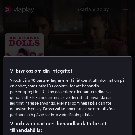
Skaffa Viaplay
Vi bryr oss om din integritet
Vi och våra
78
partner lagrar eller får åtkomst till information på
en enhet, som unika ID i cookies, för att behandla
personuppgifter. Du kan acceptera eller hantera dina val
genom att klicka nedan, inklusive din rätt att invända där
legitimt intresse används, eller när som helst på sidan för
Drive-Away Dolls
dataskyddspolicy. Dessa val kommer att signaleras till våra
partners och påverkar inte webbläsningsdata.
5.4
Komedi
Thriller
2024
1 h 20 min
15 år
Vi och våra partners behandlar data för att
HD
tillhandahålla: