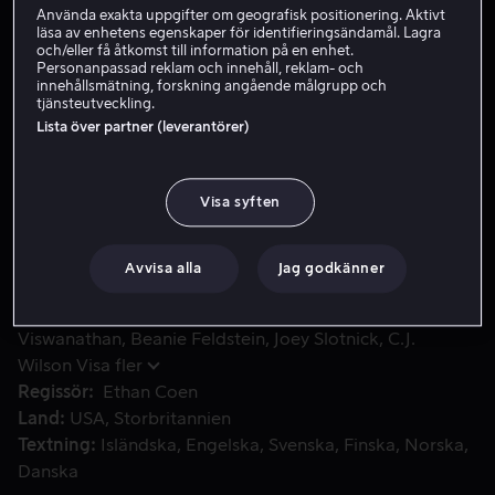
Använda exakta uppgifter om geografisk positionering. Aktivt
läsa av enhetens egenskaper för identifieringsändamål. Lagra
Skaffa Viaplay
och/eller få åtkomst till information på en enhet.
Personanpassad reklam och innehåll, reklam- och
Se trailer
innehållsmätning, forskning angående målgrupp och
tjänsteutveckling.
Lista över partner (leverantörer)
In this comedy caper directed by Ethan Coen, Jamie and Ma
In this comedy caper directed by Ethan Coen, Jamie and
Marian go on an impromptu road trip to Tallahassee,
Visa syften
but things go awry when they cross paths with a group
of criminals.
Avvisa alla
Jag godkänner
Medverkande
Margaret Qualley
Geraldine
Viswanathan
Beanie Feldstein
Joey Slotnick
C.J.
Wilson
Visa fler
Regissör
Ethan Coen
Land
USA
Storbritannien
Textning
Isländska
Engelska
Svenska
Finska
Norska
Danska