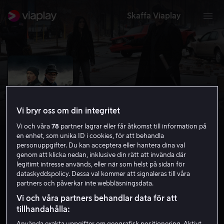
Skaffa Viaplay
Vi bryr oss om din integritet
Vi och våra
78
partner lagrar eller får åtkomst till information på
en enhet, som unika ID i cookies, för att behandla
personuppgifter. Du kan acceptera eller hantera dina val
genom att klicka nedan, inklusive din rätt att invända där
legitimt intresse används, eller när som helst på sidan för
dataskyddspolicy. Dessa val kommer att signaleras till våra
Cell
partners och påverkar inte webbläsningsdata.
4.4
Thriller
Skräck
2016
1 h 33 min
15 år
Vi och våra partners behandlar data för att
HD
tillhandahålla: