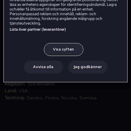
Använda exakta uppgifter om geografisk positionering. Aktivt
läsa av enhetens egenskaper för identifieringsändamål. Lagra
Skaffa Viaplay
och/eller få åtkomst till information på en enhet.
Personanpassad reklam och innehåll, reklam- och
innehållsmätning, forskning angående målgrupp och
tjänsteutveckling.
Lista över partner (leverantörer)
Vi får följa en konstnärs desperata jakt för att finna sin so
Vi får följa en konstnärs desperata jakt för att finna sin
son efter utsändningen av en mystisk mobiltelefonsignal
förvandlat människor till livsfarliga galningar.
Visa syften
Medverkande
John Cusack
Isabelle Fuhrman
Clark
Avvisa alla
Jag godkänner
Sarullo
Ethan Andrew Casto
Samuel L.
Jackson
Visa fler
Regissör
Tod Williams
Land
USA
Textning
Danska
Finska
Norska
Svenska