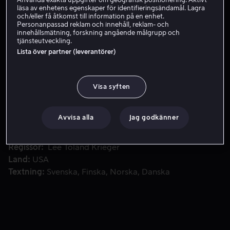
Använda exakta uppgifter om geografisk positionering. Aktivt
läsa av enhetens egenskaper för identifieringsändamål. Lagra
Skaffa Viaplay
och/eller få åtkomst till information på en enhet.
Personanpassad reklam och innehåll, reklam- och
innehållsmätning, forskning angående målgrupp och
tjänsteutveckling.
Lista över partner (leverantörer)
Skilsmässa verkar vara den perfekta lösningen för Celeste och
Skilsmässa verkar vara den perfekta lösningen för
Celeste och Jesse, som träffades i gymnasiet och gifte
sig kort därefter - tills de beslutar sig för att förbli
Visa syften
vänner, då oväntade känslor upp till ytan.
Avvisa alla
Jag godkänner
Medverkande
Rashida Jones
Andy Samberg
Elijah
Wood
Ari Graynor
Rob Huebel
Visa fler
Regissör
Lee Toland Krieger
Land
USA
Textning
Svenska
Finska
Norska
Danska