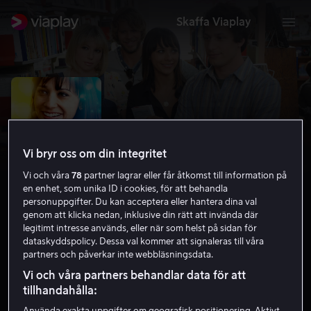
Skaffa Viaplay
Vi bryr oss om din integritet
Vi och våra
78
partner lagrar eller får åtkomst till information på
en enhet, som unika ID i cookies, för att behandla
personuppgifter. Du kan acceptera eller hantera dina val
genom att klicka nedan, inklusive din rätt att invända där
legitimt intresse används, eller när som helst på sidan för
dataskyddspolicy. Dessa val kommer att signaleras till våra
Celeste & Jesse Forever
partners och påverkar inte webbläsningsdata.
6.6
Drama
Komedi
2012
1 h 27 min
11 år
Vi och våra partners behandlar data för att
HD
tillhandahålla: