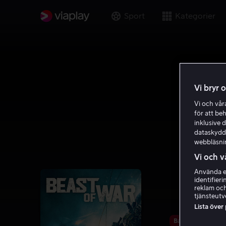
Sport
Kategorier
Vi bryr 
Vi och vå
för att be
inklusive d
dataskydds
webbläsni
Vi och v
Använda ex
identifier
reklam och
tjänsteutv
Lista över
Bara hos oss