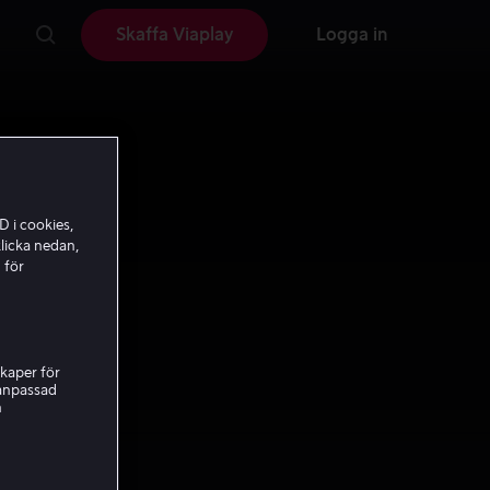
Skaffa Viaplay
Logga in
D i cookies,
licka nedan,
 för
kaper för
nanpassad
h