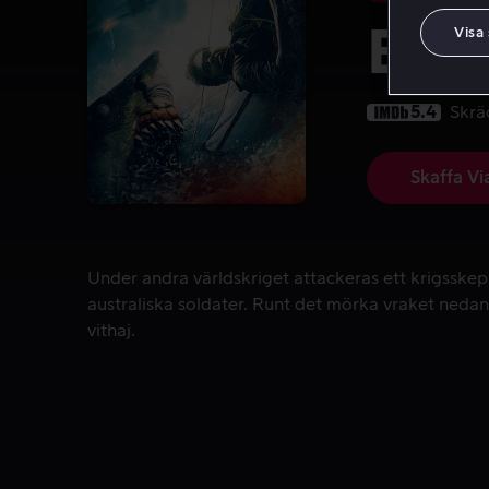
Beas
Visa
5.4
Skrä
Skaffa Vi
Under andra världskriget attackeras ett krigsskep
Under andra världskriget attackeras ett krigsske
australiska soldater. Runt det mörka vraket nedan
vithaj.