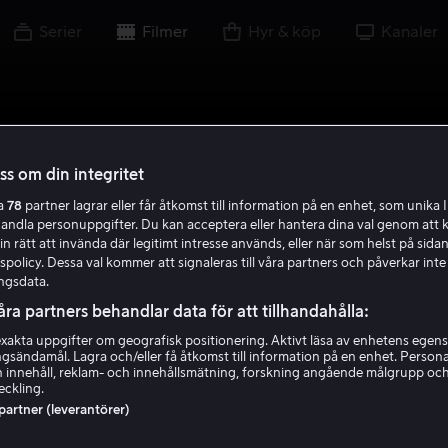
Serier
Filmer
Hyr & köp
Kanaler
oss om din integritet
ra
78
partner lagrar eller får åtkomst till information på en enhet, som unika I
handla personuppgifter. Du kan acceptera eller hantera dina val genom att k
in rätt att invända där legitimt intresse används, eller när som helst på sidan
policy. Dessa val kommer att signaleras till våra partners och påverkar inte
ngsdata.
åra partners behandlar data för att tillhandahålla:
akta uppgifter om geografisk positionering. Aktivt läsa av enhetens egens
ingsändamål. Lagra och/eller få åtkomst till information på en enhet. Perso
 innehåll, reklam- och innehållsmätning, forskning angående målgrupp oc
eckling.
 partner (leverantörer)