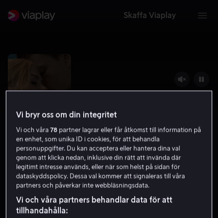
Skaffa Viaplay
Vi bryr oss om din integritet
Vi och våra
78
partner lagrar eller får åtkomst till information på
en enhet, som unika ID i cookies, för att behandla
personuppgifter. Du kan acceptera eller hantera dina val
genom att klicka nedan, inklusive din rätt att invända där
legitimt intresse används, eller när som helst på sidan för
Babygirl
dataskyddspolicy. Dessa val kommer att signaleras till våra
partners och påverkar inte webbläsningsdata.
5.8
Thriller
Romantik
2024
1 h 49 min
Vi och våra partners behandlar data för att
15 år
tillhandahålla:
HD