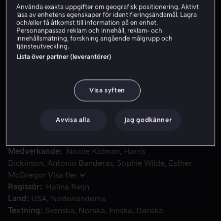
Använda exakta uppgifter om geografisk positionering. Aktivt
läsa av enhetens egenskaper för identifieringsändamål. Lagra
och/eller få åtkomst till information på en enhet.
Skaffa Viaplay
Personanpassad reklam och innehåll, reklam- och
innehållsmätning, forskning angående målgrupp och
tjänsteutveckling.
Se trailer
Lista över partner (leverantörer)
Romy tycks ha det perfekta livet med VD-jobb, kärleksful
Romy tycks ha det perfekta livet med VD-jobb,
Visa syften
kärleksfull make och två döttrar, men när hennes unge
praktikant Samuel vågar utmana hennes kontrollbehov
Avvisa alla
Jag godkänner
rasar den strikta fasaden snabbt.
Medverkande
Nicole Kidman
Harris
Dickinson
Antonio Banderas
Sophie Wilde
Esther
McGregor
Visa fler
Regissör
Halina Reijn
Land
USA
Nederländerna
Textning
Svenska
Norska
Finska
Danska